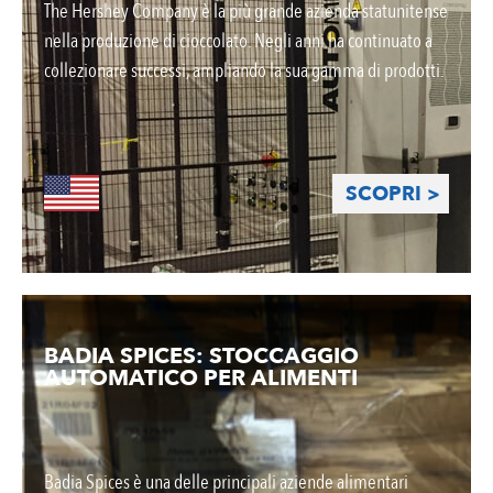
The Hershey Company è la più grande azienda statunitense
nella produzione di cioccolato. Negli anni ha continuato a
collezionare successi, ampliando la sua gamma di prodotti.
SCOPRI >
BADIA SPICES: STOCCAGGIO
AUTOMATICO PER ALIMENTI
Badia Spices è una delle principali aziende alimentari