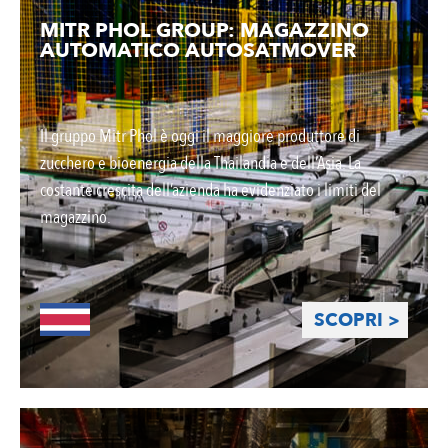
MITR PHOL GROUP: MAGAZZINO
AUTOMATICO AUTOSATMOVER
Il gruppo Mitr Phol è oggi il maggiore produttore di
zucchero e bioenergia della Thailandia e dell’Asia. La
costante crescita dell’azienda ha evidenziato i limiti del
magazzino.
SCOPRI >