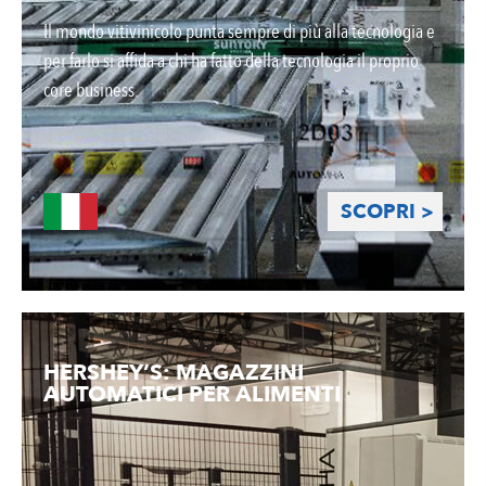
Il mondo vitivinicolo punta sempre di più alla tecnologia e
per farlo si affida a chi ha fatto della tecnologia il proprio
core business.
SCOPRI >
HERSHEY’S: MAGAZZINI
AUTOMATICI PER ALIMENTI