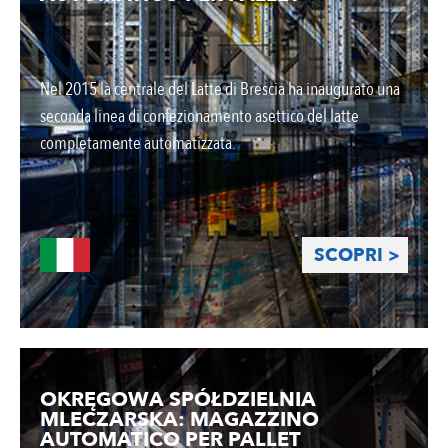
Nel 2015 la centrale del Latte di Brescia ha inaugurato una
seconda linea di confezionamento asettico del latte
completamente automatizzata.
SCOPRI >
OKRĘGOWA SPÓŁDZIELNIA
MLECZARSKA: MAGAZZINO
AUTOMATICO PER PALLET