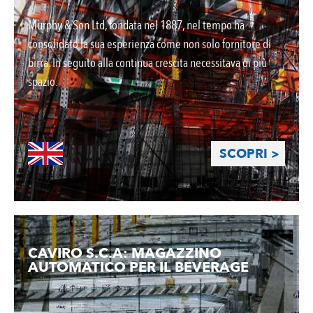
Murphy & Son Ltd, fondata nel 1887, nel tempo ha
consolidato la sua esperienza come non solo fornitore di
birra. In seguito alla continua crescita necessitava di più
spazio.
SCOPRI >
CAVIRO S.C.A: MAGAZZINO
AUTOMATICO PER IL BEVERAGE