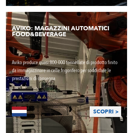
AVIKO: MAGAZZINI AUTOMATICI
FOOD&BEVERAGE
Aviko produce quasi 800.000 tonnellate di prodotto finito
da immagazzinare in celle frigorifero per soddisfare le
prestazioni di consegna.
SCOPRI >