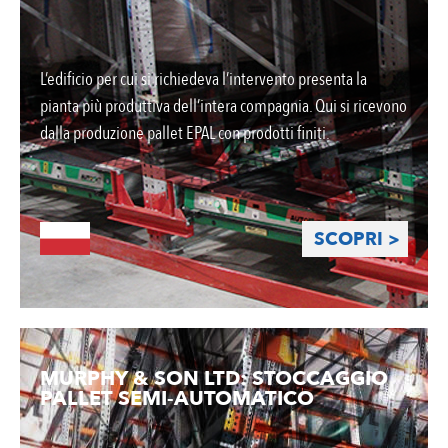
L’edificio per cui si richiedeva l’intervento presenta la
pianta più produttiva dell’intera compagnia. Qui si ricevono
dalla produzione pallet EPAL con prodotti finiti.
SCOPRI >
MURPHY & SON LTD: STOCCAGGIO
PALLET SEMI-AUTOMATICO