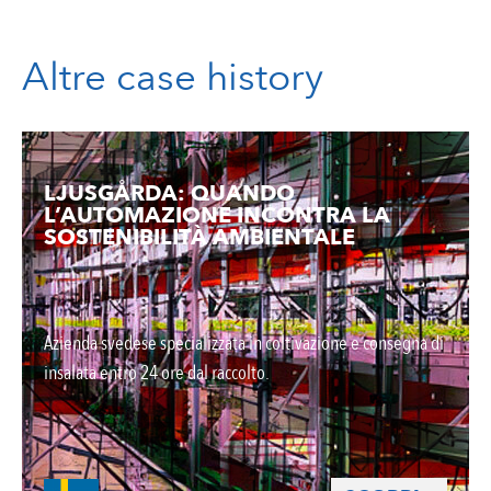
Altre case history
LJUSGÅRDA: QUANDO
L’AUTOMAZIONE INCONTRA LA
SOSTENIBILITÀ AMBIENTALE
Azienda svedese specializzata in coltivazione e consegna di
insalata entro 24 ore dal raccolto.