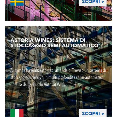
SCOPRI >
ASTORIA WINES: SISTEMA DI
STOCCAGGIO SEMI-AUTOMATICO
Automha ha realizzato per l’azienda di Treviso un sistema di
stoccaggio intensivo in multi-profondità semi-automatico
gestito dallo shuttle Autosat Wi-Fi.
SCOPRI >