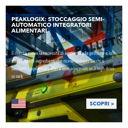
PEAKLOGIX: STOCCAGGIO SEMI-
AUTOMATICO INTEGRATORI
ALIMENTARI
Il cliente aveva la necessità di aggiornare la gestione e lo
stoccaggio di ingredienti che riceve in super sacchi o
sacchetti impilati su pallet e immagazzinati in 3 high drive-
in rack.
SCOPRI >