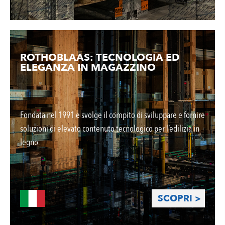
ROTHOBLAAS: TECNOLOGIA ED
ELEGANZA IN MAGAZZINO
Fondata nel 1991 e svolge il compito di sviluppare e fornire
soluzioni di elevato contenuto tecnologico per l’edilizia in
legno.
SCOPRI >