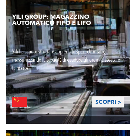
YILI GROUP: MAGAZZINO
AUTOMATICO FIFO E LIFO
Yili ha saputo sfruttare appieno lo spazio limitato,
massimizzando la capacità di evadere gli ordini e stoccare
la merce.
SCOPRI >