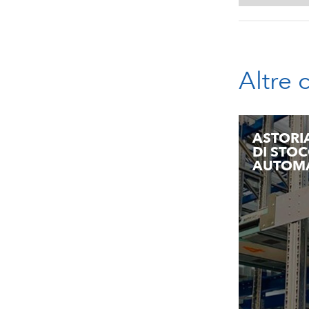
Altre 
ASTORI
DI STO
AUTOM