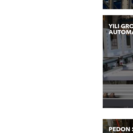
YILI G
AUTOMA
PEDON 