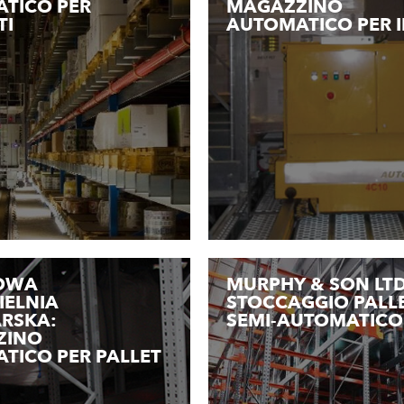
TICO PER
MAGAZZINO
TI
AUTOMATICO PER I
OWA
MURPHY & SON LTD
IELNIA
STOCCAGGIO PALL
RSKA:
SEMI-AUTOMATICO
ZINO
TICO PER PALLET