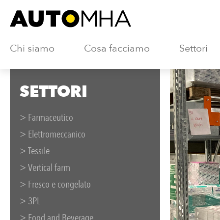
Chi siamo
Cosa facciamo
Settori
SETTORI
> Farmaceutico
> Elettromeccanico
> Tessile
> Vertical farm
> Fresco e congelato
> 3PL
> Food and Beverage