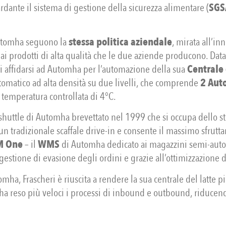
rdante il sistema di gestione della sicurezza alimentare (
SGS
Automha seguono la
stessa politica aziendale
, mirata all’i
 ai prodotti di alta qualità che le due aziende producono. Data
di affidarsi ad Automha per l’automazione della sua
Centrale 
tomatico ad alta densità su due livelli, che comprende
2 Auto
 temperatura controllata di 4°C.
shuttle di Automha brevettato nel 1999 che si occupa dello st
 un tradizionale scaffale drive-in e consente il massimo sfru
 One
– il
WMS
di Automha dedicato ai magazzini semi-automa
estione di evasione degli ordini e grazie all’ottimizzazione 
mha, Frascheri è riuscita a rendere la sua centrale del latte
 ha reso più veloci i processi di inbound e outbound, riduc