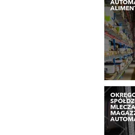
AUTOMA
ALIMEN
OKRĘG
SPÓŁDZ
MLECZA
MAGAZ
AUTOMA