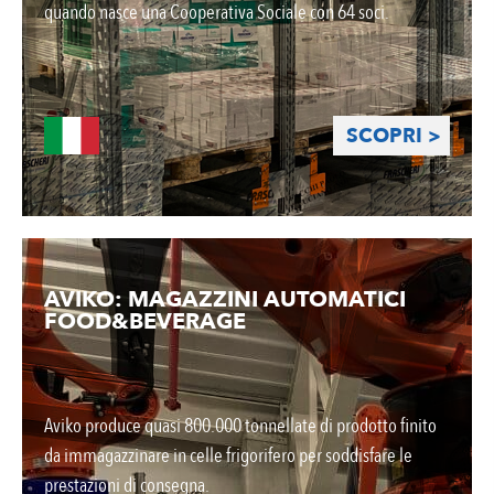
quando nasce una Cooperativa Sociale con 64 soci.
SCOPRI >
AVIKO: MAGAZZINI AUTOMATICI
FOOD&BEVERAGE
Aviko produce quasi 800.000 tonnellate di prodotto finito
da immagazzinare in celle frigorifero per soddisfare le
prestazioni di consegna.