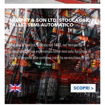
MURPHY & SON LTD: STOCCAGGIO
PALLET SEMI-AUTOMATICO
Murphy & Son Ltd, fondata nel 1887, nel tempo ha
consolidato la sua esperienza come non solo fornitore di
birra. In seguito alla continua crescita necessitava di più
spazio.
SCOPRI >