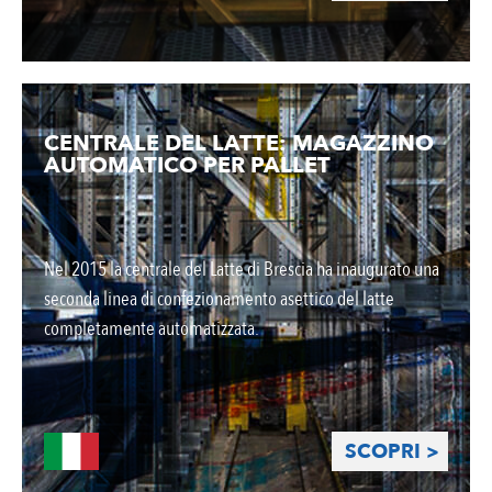
CENTRALE DEL LATTE: MAGAZZINO
AUTOMATICO PER PALLET
Nel 2015 la centrale del Latte di Brescia ha inaugurato una
seconda linea di confezionamento asettico del latte
completamente automatizzata.
SCOPRI >