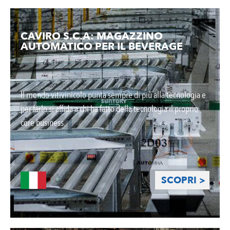
CAVIRO S.C.A: MAGAZZINO
AUTOMATICO PER IL BEVERAGE
Il mondo vitivinicolo punta sempre di più alla tecnologia e
per farlo si affida a chi ha fatto della tecnologia il proprio
core business.
SCOPRI >