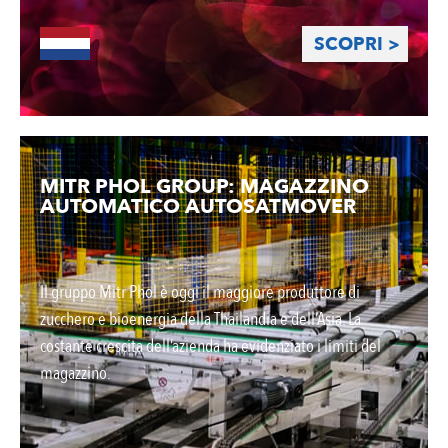
SCOPRI >
MITR PHOL GROUP: MAGAZZINO
AUTOMATICO AUTOSATMOVER
Il gruppo Mitr Phol è oggi il maggiore produttore di
zucchero e bioenergia della Thailandia e dell’Asia. La
costante crescita dell’azienda ha evidenziato i limiti del
magazzino.