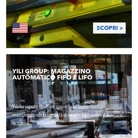
SCOPRI >
YILI GROUP: MAGAZZINO
AUTOMATICO FIFO E LIFO
Yili ha saputo sfruttare appieno lo spazio limitato,
massimizzando la capacità di evadere gli ordini e stoccare
la merce.