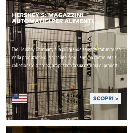
HERSHEY’S: MAGAZZINI
AUTOMATICI PER ALIMENTI
The Hershey Company è la più grande azienda statunitense
nella produzione di cioccolato. Negli anni ha continuato a
collezionare successi, ampliando la sua gamma di prodotti.
SCOPRI >