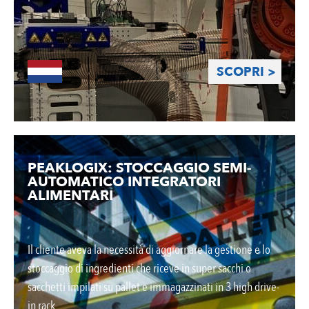
SCOPRI >
PEAKLOGIX: STOCCAGGIO SEMI-
AUTOMATICO INTEGRATORI
ALIMENTARI
Il cliente aveva la necessità di aggiornare la gestione e lo
stoccaggio di ingredienti che riceve in super sacchi o
sacchetti impilati su pallet e immagazzinati in 3 high drive-
in rack.