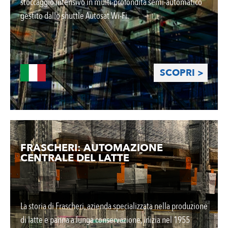
stoccaggio intensivo in multi-profondità semi-automatico
gestito dallo shuttle Autosat Wi-Fi.
SCOPRI >
FRASCHERI: AUTOMAZIONE
CENTRALE DEL LATTE
La storia di Frascheri, azienda specializzata nella produzione
di latte e panna a lunga conservazione, inizia nel 1955