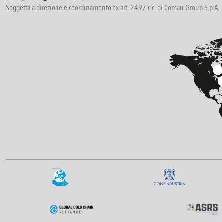
Soggetta a direzione e coordinamento ex art. 2497 c.c. di Comau Group S.p.A.