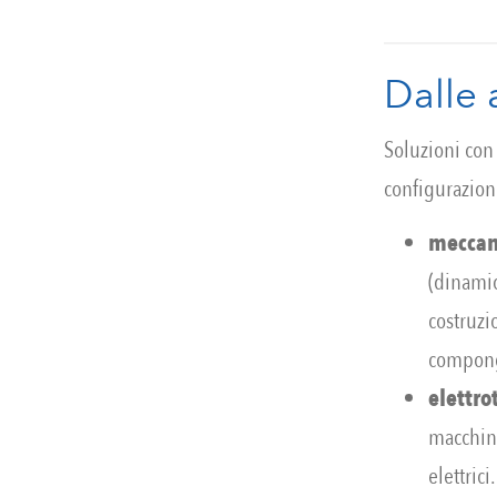
Dalle 
Soluzioni con
configurazion
meccan
(dinamic
costruzi
compon
elettro
macchine
elettrici.