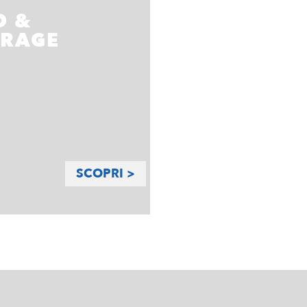
D &
ERAGE
SCOPRI >