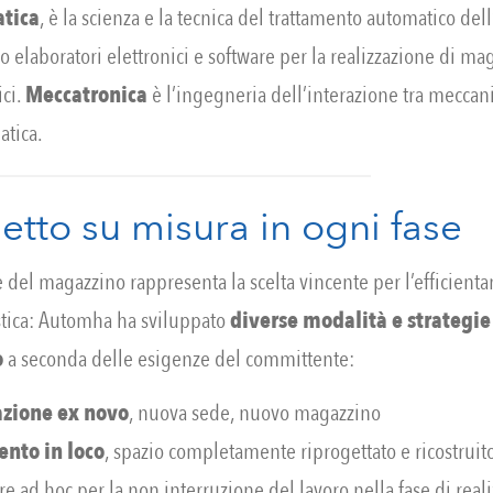
atica
, è la scienza e la tecnica del trattamento automatico de
so elaboratori elettronici e software per la realizzazione di ma
ci.
Meccatronica
è l’ingegneria dell’interazione tra meccani
atica.
getto su misura in ogni fase
 del magazzino rappresenta la scelta vincente per l’efficient
istica: Automha ha sviluppato
diverse modalità e strategie
o
a seconda delle esigenze del committente:
azione
ex
novo
, nuova sede, nuovo magazzino
mento
in
loco
, spazio completamente riprogettato e ricostruit
e ad hoc per la non interruzione del lavoro nella fase di real