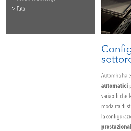
> Tutti
Config
settor
Automha ha e
automatici
p
variabili che
modalità di st
la configuraz
prestazional