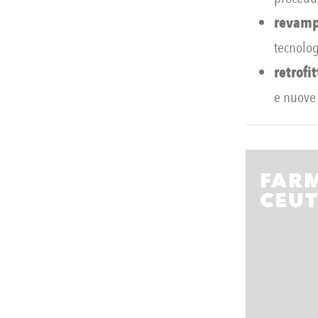
revamp
tecnolog
retrofi
e nuove 
FAR
CEUT