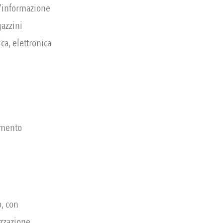
ll’informazione
gazzini
ca, elettronica
amento
o, con
izzazione