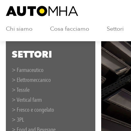
Chi siamo
Cosa facciamo
Settori
SETTORI
> Farmaceutico
> Elettromeccanico
> Tessile
> Vertical farm
> Fresco e congelato
> 3PL
> Food and Beverage