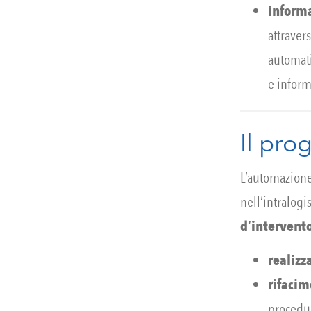
inform
attraver
automati
e inform
Il pro
L’automazione
nell’intralog
d’intervent
realizz
rifaci
procedur