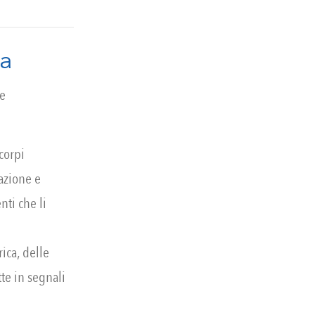
ca
ne
corpi
tazione e
nti che li
rica, delle
tte in segnali