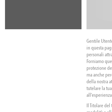
Gentile Utent
in questa pagi
personali attra
Forniamo ques
protezione de
ma anche perc
della nostra a
tutelare la tua
all’esperienza
Il Titolare de