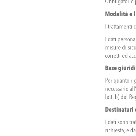
Obbligatorio p
Modalità e 
I trattamenti 
I dati persona
misure di sicu
corretti ed ac
Base giuridi
Per quanto rig
necessario all
lett. b) del R
Destinatari 
I dati sono tr
richiesta, e d