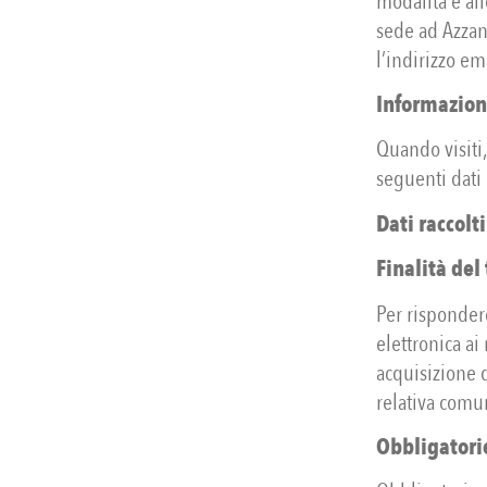
modalità e all
sede ad Azzano
l’indirizzo em
Informazioni
Quando visiti,
seguenti dati 
Dati raccolt
Finalità del
Per risponder
elettronica ai
acquisizione 
relativa comun
Obbligatorie