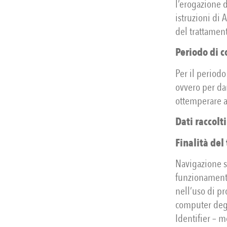
l’erogazione d
istruzioni di 
del trattamento
Periodo di c
Per il periodo
ovvero per dar
ottemperare a
Dati raccolt
Finalità del
Navigazione su
funzionamento 
nell’uso di pr
computer degli
Identifier – me