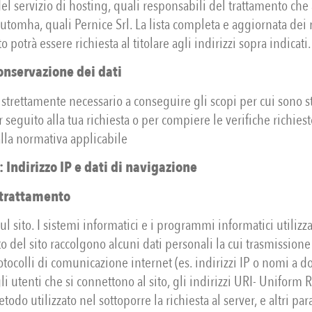
el servizio di hosting, quali responsabili del trattamento che
Automha, quali Pernice Srl. La lista completa e aggiornata dei
 potrà essere richiesta al titolare agli indirizzi sopra indicati.
onservazione dei dati
 strettamente necessario a conseguire gli scopi per cui sono sta
 seguito alla tua richiesta o per compiere le verifiche richies
lla normativa applicabile
i: Indirizzo IP e dati di navigazione
 trattamento
l sito. I sistemi informatici e i programmi informatici utilizzat
del sito raccolgono alcuni dati personali la cui trasmissione
otocolli di comunicazione internet (es. indirizzi IP o nomi a 
 utenti che si connettono al sito, gli indirizzi URI- Uniform 
todo utilizzato nel sottoporre la richiesta al server, e altri par