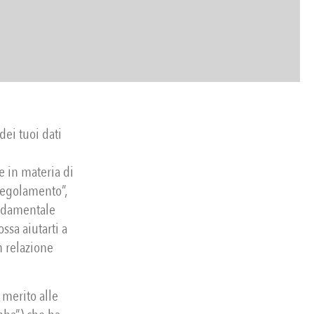
dei tuoi dati
 in materia di
Regolamento”,
ondamentale
ssa aiutarti a
in relazione
 merito alle