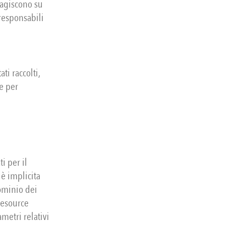
 agiscono su
 responsabili
ti raccolti,
te per
i per il
 è implicita
dominio dei
Resource
ametri relativi