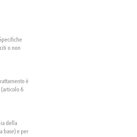
Specifiche
citi o non
 trattamento è
(articolo 6
gia della
ta base) e per