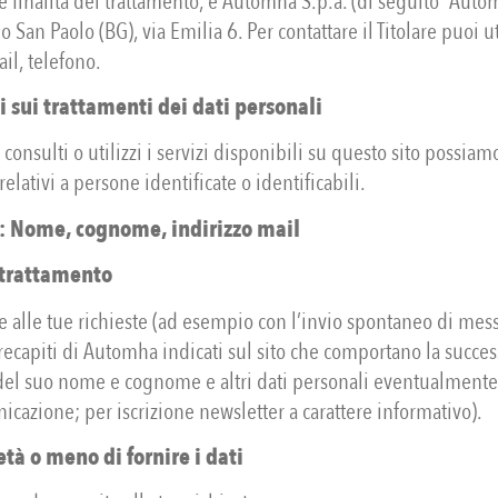
e finalità del trattamento, è Automha S.p.a. (di seguito “Auto
 San Paolo (BG), via Emilia 6. Per contattare il Titolare puoi ut
ail, telefono.
 sui trattamenti dei dati personali
 consulti o utilizzi i servizi disponibili su questo sito possiamo
relativi a persone identificate o identificabili.
i: Nome, cognome, indirizzo mail
 trattamento
e alle tue richieste (ad esempio con l’invio spontaneo di mess
 recapiti di Automha indicati sul sito che comportano la succes
del suo nome e cognome e altri dati personali eventualmente 
icazione; per iscrizione newsletter a carattere informativo).
tà o meno di fornire i dati