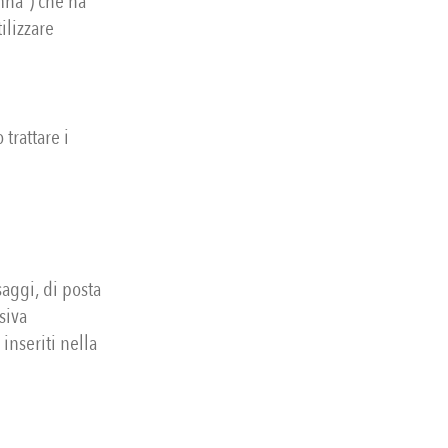
mha”) che ha
ilizzare
 trattare i
aggi, di posta
siva
inseriti nella