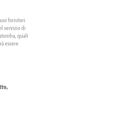
uoi fornitori
l servizio di
Automha, quali
rà essere
tto,