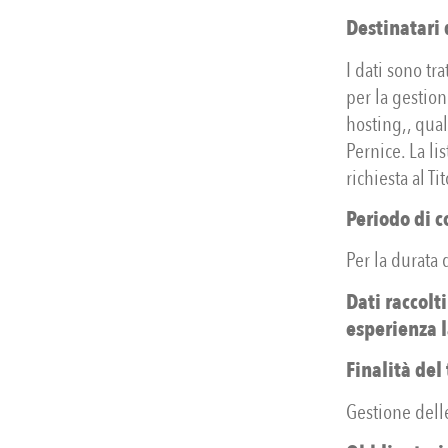
Destinatari 
I dati sono tr
per la gestion
hosting,, qual
Pernice. La li
richiesta al Ti
Periodo di c
Per la durata d
Dati raccolt
esperienza l
Finalità del
Gestione dell