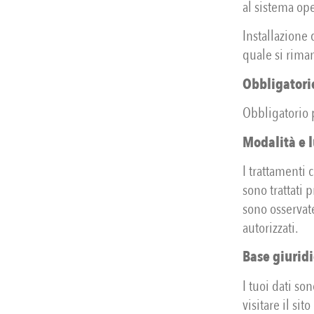
al sistema ope
Installazione 
quale si riman
Obbligatorie
Obbligatorio p
Modalità e 
I trattamenti 
sono trattati
sono osservate
autorizzati.
Base giuridi
I tuoi dati son
visitare il si