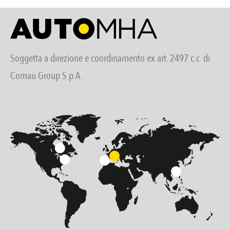
Soggetta a direzione e coordinamento ex art. 2497 c.c. di
Comau Group S.p.A.