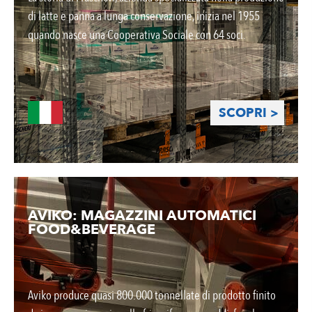
di latte e panna a lunga conservazione, inizia nel 1955
quando nasce una Cooperativa Sociale con 64 soci.
SCOPRI >
AVIKO: MAGAZZINI AUTOMATICI
FOOD&BEVERAGE
Aviko produce quasi 800.000 tonnellate di prodotto finito