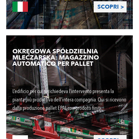
SCOPRI >
OKRĘGOWA SPÓŁDZIELNIA
MLECZARSKA: MAGAZZINO
AUTOMATICO PER PALLET
L’edificio per cui si richiedeva l’intervento presenta la
pianta più produttiva dell’intera compagnia. Qui si ricevono
dalla produzione pallet EPAL con prodotti finiti.