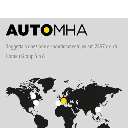
Soggetta a direzione e coordinamento ex art. 2497 c.c. di
Comau Group S.p.A.