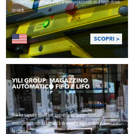
sacchetti impilati su pallet e immagazzinati in 3 high drive-
in rack.
SCOPRI >
YILI GROUP: MAGAZZINO
AUTOMATICO FIFO E LIFO
Yili ha saputo sfruttare appieno lo spazio limitato,
massimizzando la capacità di evadere gli ordini e stoccare
la merce.