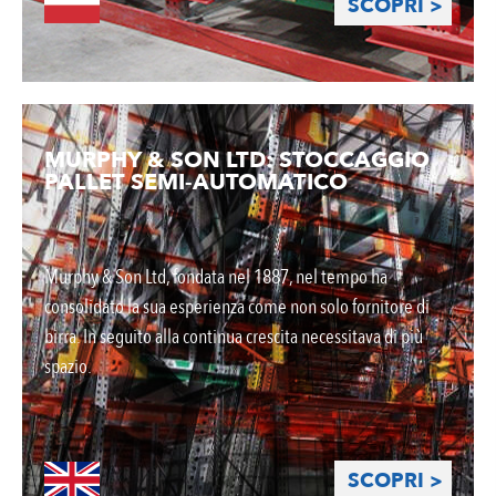
SCOPRI >
MURPHY & SON LTD: STOCCAGGIO
PALLET SEMI-AUTOMATICO
Murphy & Son Ltd, fondata nel 1887, nel tempo ha
consolidato la sua esperienza come non solo fornitore di
birra. In seguito alla continua crescita necessitava di più
spazio.
SCOPRI >