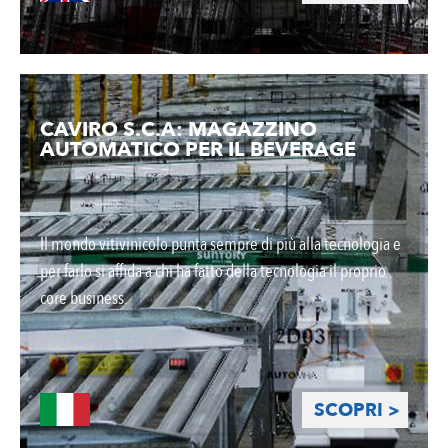
CAVIRO S.C.A: MAGAZZINO
AUTOMATICO PER IL BEVERAGE
Il mondo vitivinicolo punta sempre di più alla tecnologia e
per farlo si affida a chi ha fatto della tecnologia il proprio
core business.
SCOPRI >