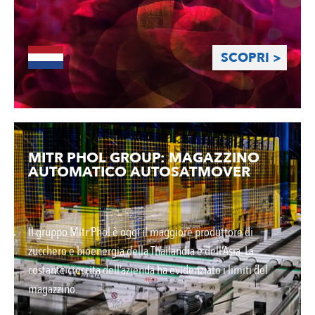
SCOPRI >
MITR PHOL GROUP: MAGAZZINO
AUTOMATICO AUTOSATMOVER
Il gruppo Mitr Phol è oggi il maggiore produttore di
zucchero e bioenergia della Thailandia e dell’Asia. La
costante crescita dell’azienda ha evidenziato i limiti del
magazzino.