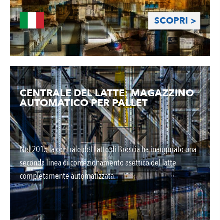
SCOPRI >
CENTRALE DEL LATTE: MAGAZZINO
AUTOMATICO PER PALLET
Nel 2015 la centrale del Latte di Brescia ha inaugurato una
seconda linea di confezionamento asettico del latte
completamente automatizzata.