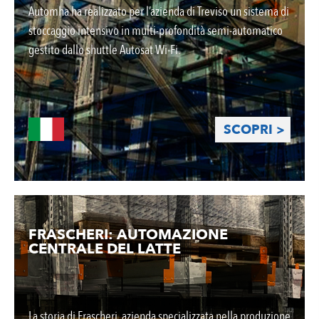
Automha ha realizzato per l’azienda di Treviso un sistema di
stoccaggio intensivo in multi-profondità semi-automatico
gestito dallo shuttle Autosat Wi-Fi.
SCOPRI >
FRASCHERI: AUTOMAZIONE
CENTRALE DEL LATTE
La storia di Frascheri, azienda specializzata nella produzione