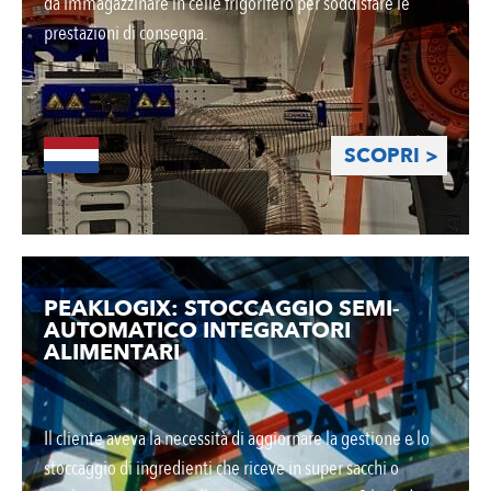
da immagazzinare in celle frigorifero per soddisfare le
prestazioni di consegna.
SCOPRI >
PEAKLOGIX: STOCCAGGIO SEMI-
AUTOMATICO INTEGRATORI
ALIMENTARI
Il cliente aveva la necessità di aggiornare la gestione e lo
stoccaggio di ingredienti che riceve in super sacchi o