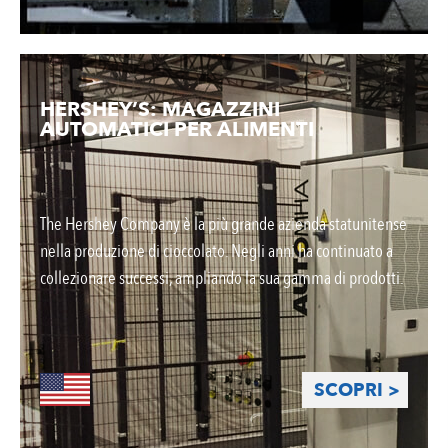
HERSHEY’S: MAGAZZINI
AUTOMATICI PER ALIMENTI
The Hershey Company è la più grande azienda statunitense
nella produzione di cioccolato. Negli anni ha continuato a
collezionare successi, ampliando la sua gamma di prodotti.
SCOPRI >