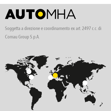
Soggetta a direzione e coordinamento ex art. 2497 c.c. di
Comau Group S.p.A.