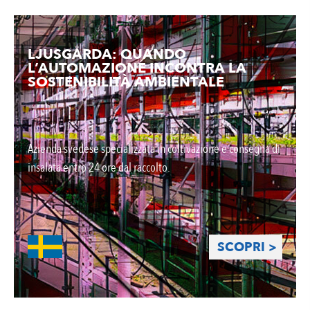
LJUSGÅRDA: QUANDO
L’AUTOMAZIONE INCONTRA LA
SOSTENIBILITÀ AMBIENTALE
Azienda svedese specializzata in coltivazione e consegna di
insalata entro 24 ore dal raccolto.
SCOPRI >