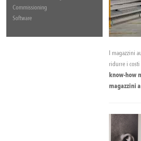
Commissioning
Software
I magazzini au
ridurre i cost
know-how nel
magazzini a