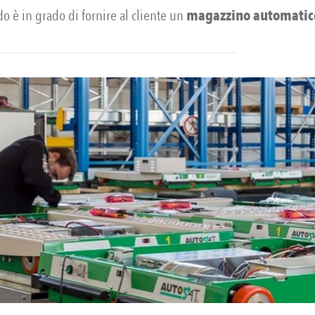
o è in grado di fornire al cliente un
magazzino automatic