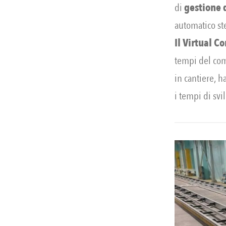
di
gestione 
automatico st
Il Virtual 
tempi del com
in cantiere, h
i tempi di svi