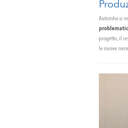
Produ
Automha si im
problematic
progetto, il r
le nuove nec