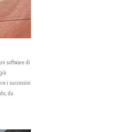
i software di
già
re i successivi
ndo, da