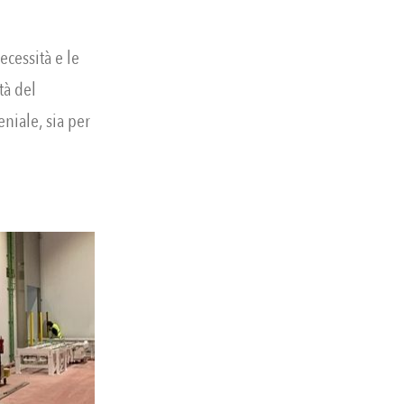
cessità e le
ità del
eniale, sia per