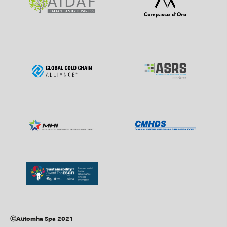
ⓒAutomha Spa 2021