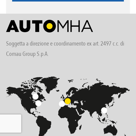
Soggetta a direzione e coordinamento ex art. 2497 c.c. di
Comau Group S.p.A.