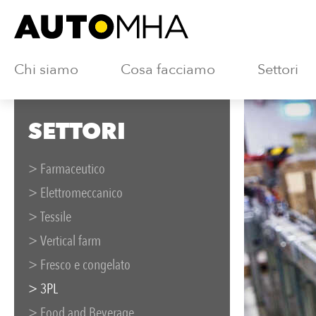
Chi siamo
Cosa facciamo
Settori
SETTORI
> Farmaceutico
> Elettromeccanico
> Tessile
> Vertical farm
> Fresco e congelato
> 3PL
> Food and Beverage