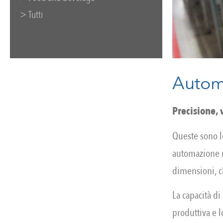
> Tutti
Autom
Precisione, v
Queste sono le
automazione m
dimensioni, c
La capacità di
produttiva e 