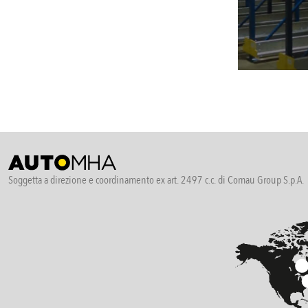
Soggetta a direzione e coordinamento ex art. 2497 c.c. di Comau Group S.p.A.