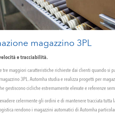
azione magazzino 3PL
elocità e tracciabilità.
 tre maggiori caratteristiche richieste dai clienti quando si pa
agazzino 3PL. Automha studia e realizza progetti per magazz
he gestiscono cicliche estremamente elevate e referenze sem
 evadere celermente gli ordini e di mantenere tracciata tutta la
logistica rendono i magazzini automatici di Automha particola