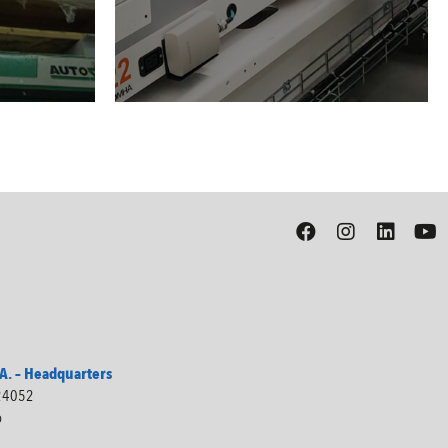
. – Headquarters
 24052
o