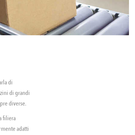
rla di
ini di grandi
pre diverse.
 filiera
rmente adatti