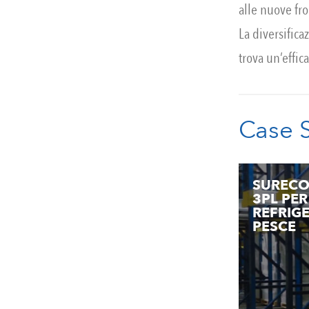
alle nuove fr
La diversifica
trova un’effi
Case 
SURECO
3PL PE
REFRIG
PESCE