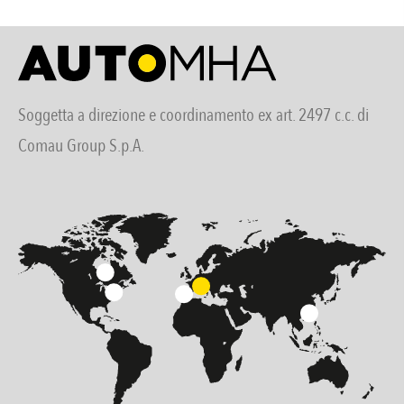
Soggetta a direzione e coordinamento ex art. 2497 c.c. di
Comau Group S.p.A.