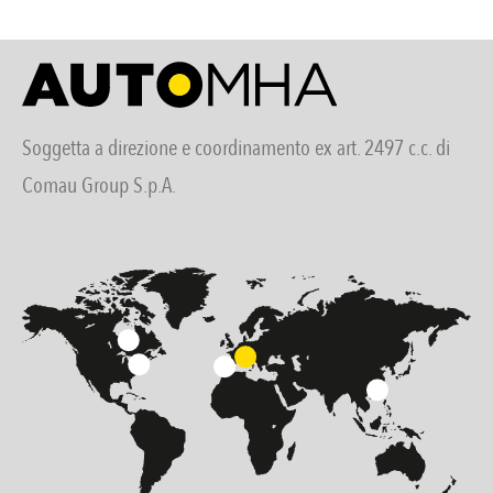
Soggetta a direzione e coordinamento ex art. 2497 c.c. di
Comau Group S.p.A.