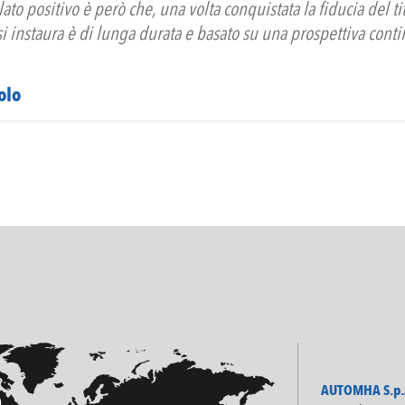
lato positivo è però che, una volta conquistata la fiducia del tit
i instaura è di lunga durata e basato su una prospettiva conti
olo
AUTOMHA S.p.A