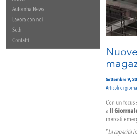
Automha News
Lavora con noi
Sedi
Contatti
Nuove 
magazz
Settembre 9, 2
Articoli di giorn
Con un focus s
a
Il Giorrnal
mercati emerg
“
La capacità i