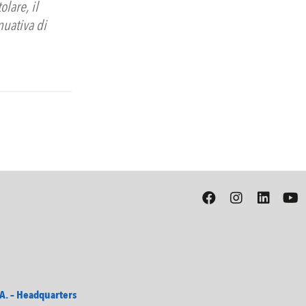
olare, il
nuativa di
. – Headquarters