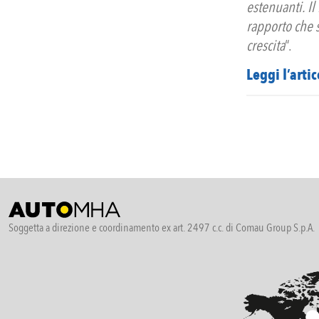
estenuanti. Il 
rapporto che s
crescita
“.
Leggi l’artic
Soggetta a direzione e coordinamento ex art. 2497 c.c. di Comau Group S.p.A.