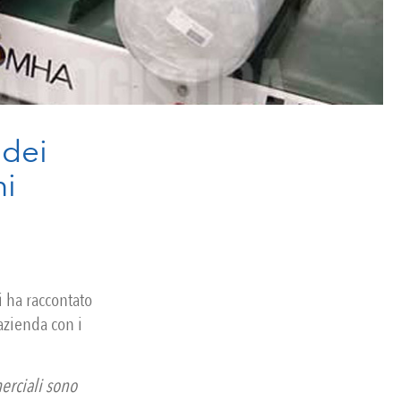
 dei
ni
i ha raccontato
azienda con i
merciali sono