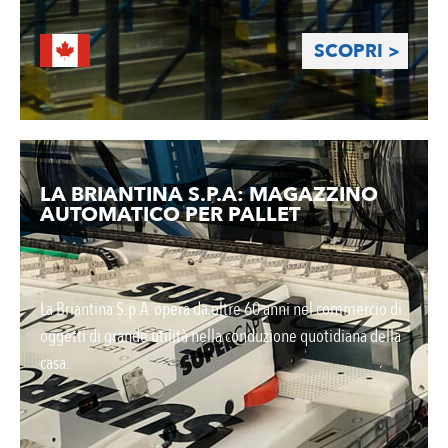
SCOPRI >
LA BRIANTINA S.P.A: MAGAZZINO
AUTOMATICO PER PALLET
La Briantina S.p.A. opera da oltre 60 anni nel commercio di
oggetti di grande utilità nella conduzione quotidiana della
casa.