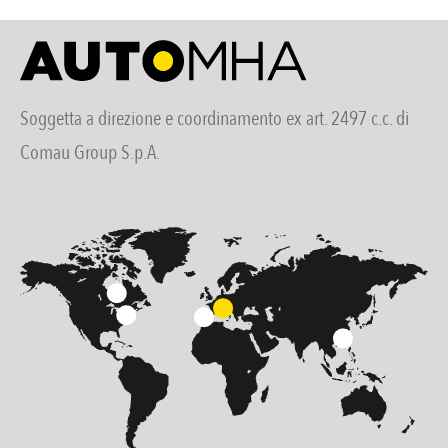
Soggetta a direzione e coordinamento ex art. 2497 c.c. di
Comau Group S.p.A.