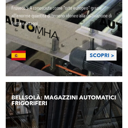
Fruveco S.A conosciuta come “orto europeo” grazie
all’enorme quantità di terreno idoneo alla coltivazione di
frutta e ortaggi.
SCOPRI >
BELLSOLÀ: MAGAZZINI AUTOMATICI
FRIGORIFERI