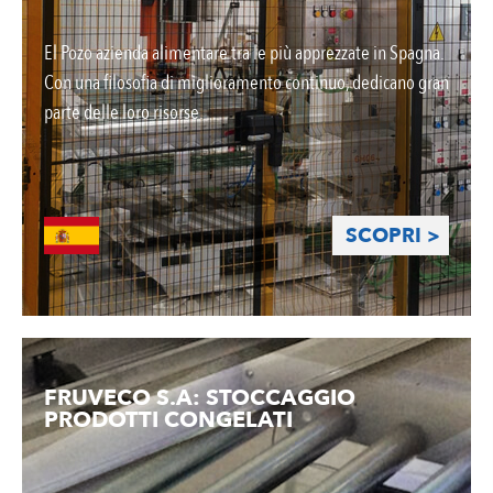
El Pozo azienda alimentare tra le più apprezzate in Spagna.
Con una filosofia di miglioramento continuo, dedicano gran
parte delle loro risorse.
SCOPRI >
FRUVECO S.A: STOCCAGGIO
PRODOTTI CONGELATI