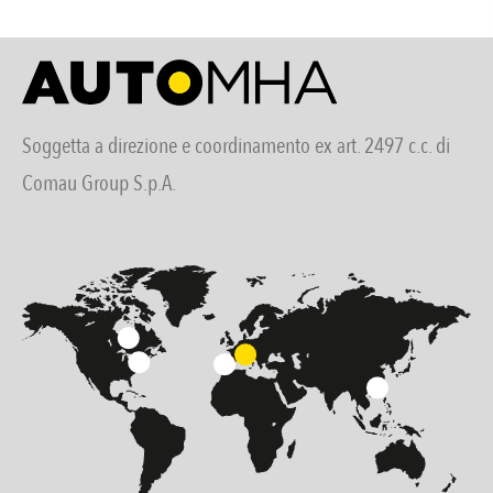
Soggetta a direzione e coordinamento ex art. 2497 c.c. di
Comau Group S.p.A.