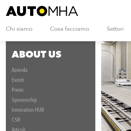
Chi siamo
Cosa facciamo
Settori
ABOUT US
Azienda
Eventi
Premi
Sponsorship
Innovation HUB
CSR
Articoli