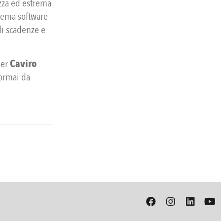
zza ed estrema
stema software
di scadenze e
per
Caviro
 ormai da