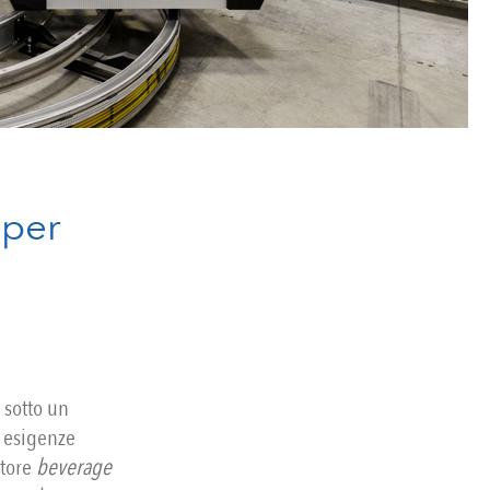
 per
sotto un
o esigenze
ttore
beverage