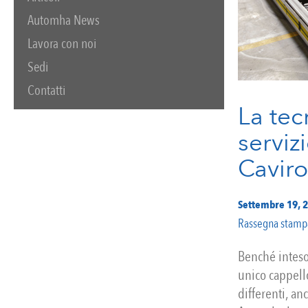
Automha News
Lavora con noi
Sedi
Contatti
La tec
serviz
Caviro
Settembre 19, 
Rassegna stamp
Benché inteso
unico cappell
differenti, anc