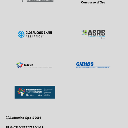
ⓒAutomha Spa 2021
PI & CF 02572720163