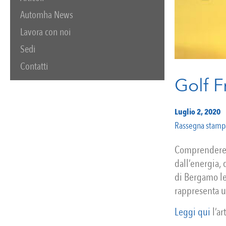
Automha News
Lavora con noi
Sedi
Contatti
Golf F
Luglio 2, 2020
Rassegna stamp
Comprendere l’
dall’energia, 
di Bergamo lea
rappresenta u
Leggi qui
l’ar