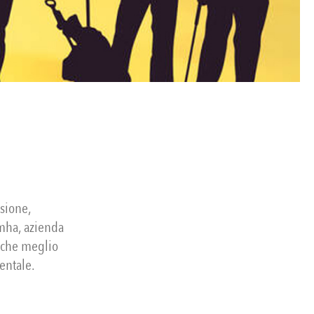
isione,
omha, azienda
t che meglio
entale.