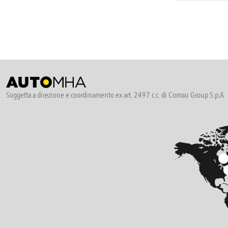
Soggetta a direzione e coordinamento ex art. 2497 c.c. di Comau Group S.p.A.