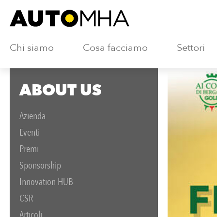
Chi siamo
Cosa facciamo
Settori
ABOUT US
Azienda
Eventi
Premi
Sponsorship
Innovation HUB
CSR
Articoli