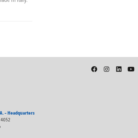
. – Headquarters
 24052
o