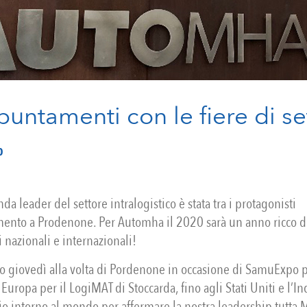
puntamenti con le fiere di se
0
nda leader del settore intralogistico è stata tra i protagonisti
ento a Prodenone. Per Automha il 2020 sarà un anno ricco d
nazionali e internazionali!
to giovedì alla volta di Pordenone in occasione di SamuExpo 
Europa per il LogiMAT di Stoccarda, fino agli Stati Uniti e l’In
o intorno al mondo per affermare la nostra leadership tutta M