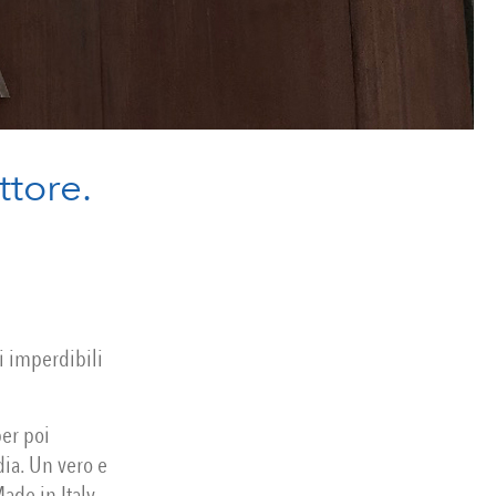
ttore.
i imperdibili
per poi
dia. Un vero e
ade in Italy.