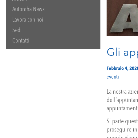
Automha News
Lavora con noi
Sedi
Contatti
Gli ap
Febbraio 4, 202
eventi
La nostra azie
dell’appuntam
appuntamenti 
Si parte ques
proseguire in 
proprio viaggi