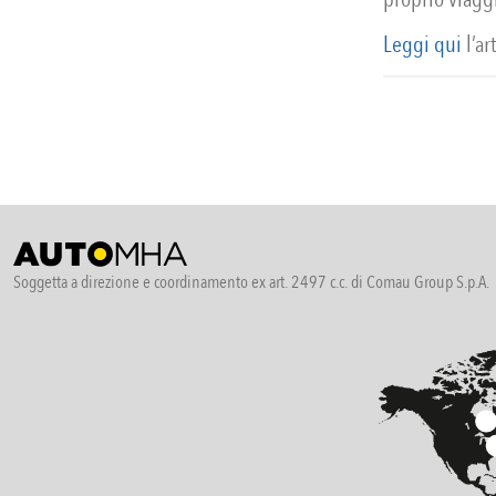
Leggi qui
l’ar
Soggetta a direzione e coordinamento ex art. 2497 c.c. di Comau Group S.p.A.