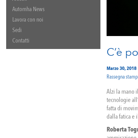
Automha News
Lavora con noi
Sedi
Contatti
C’è po
Marzo 30, 2018
Rassegna stamp
Alzi la mano 
tecnologie al
fatta di movim
dalla fatica e
Roberta Tog
ammirazione e