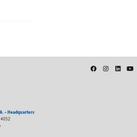
. – Headquarters
 24052
o