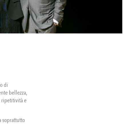
o di
nte bellezza,
ripetitività e
 soprattutto