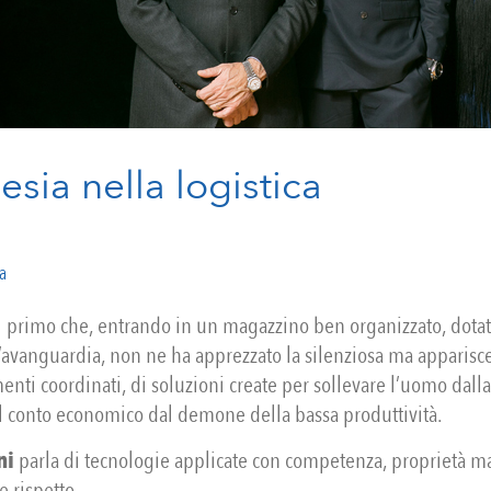
esia nella logistica
a
il primo che, entrando in un magazzino ben organizzato, dotat
l’avanguardia, non ne ha apprezzato la silenziosa ma apparisce
enti coordinati, di soluzioni create per sollevare l’uomo dalla 
 il conto economico dal demone della bassa produttività.
ni
parla di tecnologie applicate con competenza, proprietà ma
 rispetto.