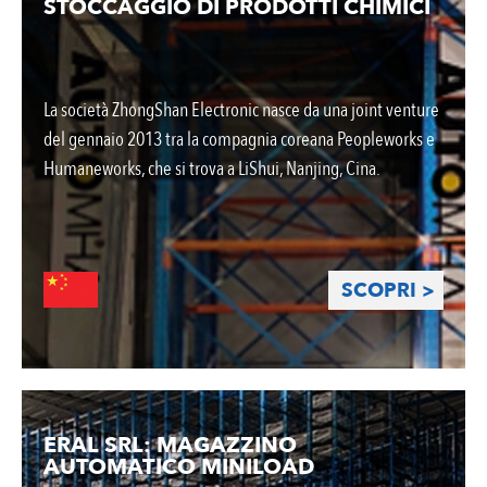
STOCCAGGIO DI PRODOTTI CHIMICI
La società ZhongShan Electronic nasce da una joint venture
del gennaio 2013 tra la compagnia coreana Peopleworks e
Humaneworks, che si trova a LiShui, Nanjing, Cina.
SCOPRI >
ERAL SRL: MAGAZZINO
AUTOMATICO MINILOAD