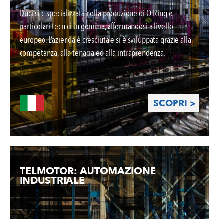
Duci si è specializzata nella produzione di O-Ring e
particolari tecnici in gomma, affermandosi a livello
europeo. L’azienda è cresciuta e si è sviluppata grazie alla
competenza, alla tenacia ed alla intraprendenza.
SCOPRI >
TELMOTOR: AUTOMAZIONE
INDUSTRIALE