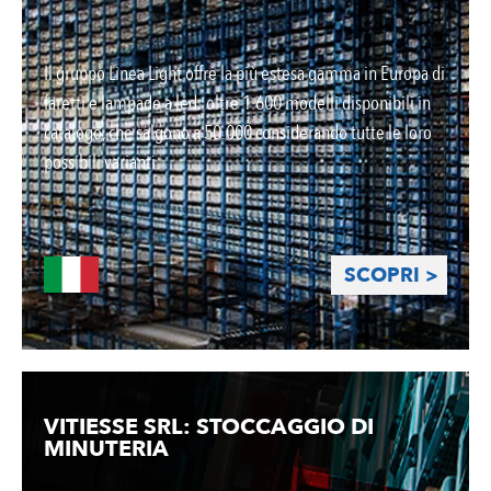
Il gruppo Linea Light offre la più estesa gamma in Europa di
faretti e lampade a led: oltre 1.600 modelli disponibili in
catalogo, che salgono a 50.000 considerando tutte le loro
possibili varianti.
SCOPRI >
VITIESSE SRL: STOCCAGGIO DI
MINUTERIA