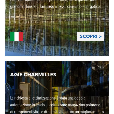
grande richiesta di lampade a basso consumo energetico.
SCOPRI >
AGIE CHARMILLES
La richiesta di ottimizzazione è stata una doppia
automazione in grado di agire come magazzino polmone
di componentistica e di semilavorati con un miglioramento