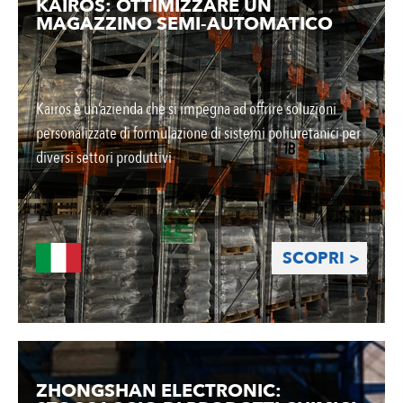
KAIROS: OTTIMIZZARE UN
MAGAZZINO SEMI-AUTOMATICO
Kairos è un’azienda che si impegna ad offrire soluzioni
personalizzate di formulazione di sistemi poliuretanici per
diversi settori produttivi
SCOPRI >
ZHONGSHAN ELECTRONIC: