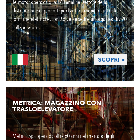
Telmotor opera da quasi 40 anni nel settore della
distribuzione di prodotti per l’automazione industriale e
forniture elettriche, con 9 diverse sedi e un organico di 320
collaboratori.
SCOPRI >
METRICA: MAGAZZINO CON
TRASLOELEVATORE
Metrica Spa opera da oltre 60 anni nel mercato degli