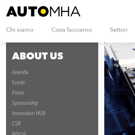
Chi siamo
Cosa facciamo
Settori
ABOUT US
Azienda
Eventi
Premi
Sponsorship
Innovation HUB
CSR
Articoli