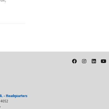
. – Headquarters
 24052
o