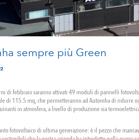
ha sempre più Green
22
ni di febbraio saranno attivati 49 moduli di pannelli fotovolt
tale di 115.5 mq, che permetteranno ad Automha di ridurre o
inanti in atmosfera, a livello di produzione sia termoelettrica
nto fotovoltaico di ultima generazione: è il pezzo che manca
 sostenibili che la nostra azienda ha introdotto nella nuova s