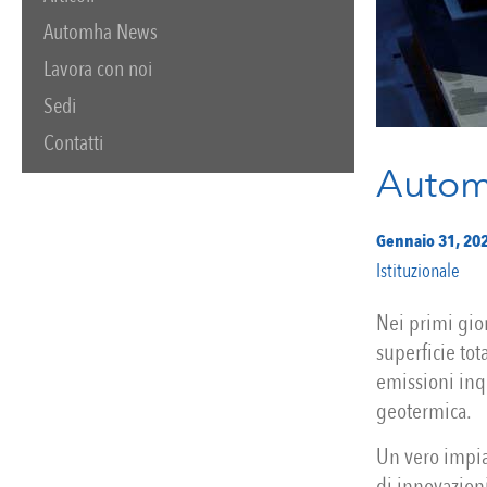
Automha News
Lavora con noi
Sedi
Contatti
Autom
Gennaio 31, 20
Istituzionale
Nei primi gior
superficie to
emissioni inqu
geotermica.
Un vero impia
di innovazioni