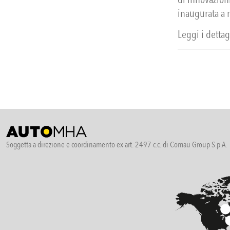
inaugurata a
Leggi i dettagl
Soggetta a direzione e coordinamento ex art. 2497 c.c. di Comau Group S.p.A.