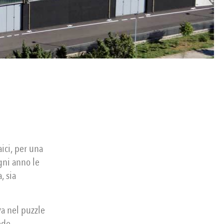
aici, per una
gni anno le
, sia
va nel puzzle
ede,