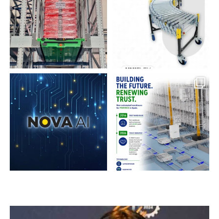
20
0
6
0
L`intelligenza artificiale non sostituisce
...
La fiducia si guadagna. E si rinnova 🤝
Nel
...
5
0
12
0