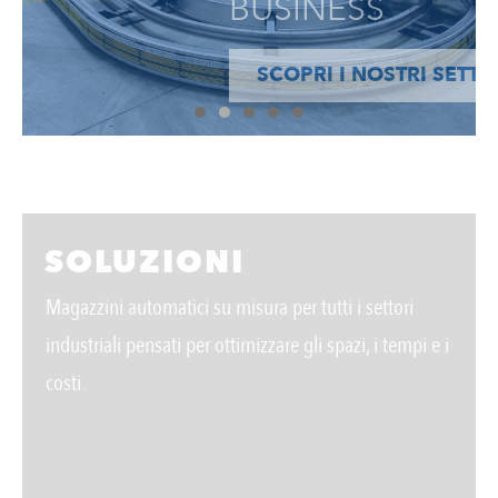
BUSINESS
SCOPRI I NOSTRI SETTORI
SOLUZIONI
Magazzini automatici su misura per tutti i settori
industriali pensati per ottimizzare gli spazi, i tempi e i
costi.