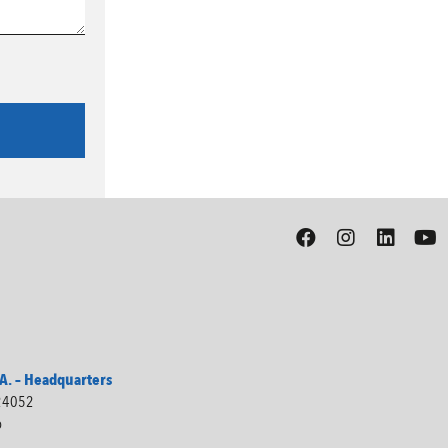
. – Headquarters
 24052
o