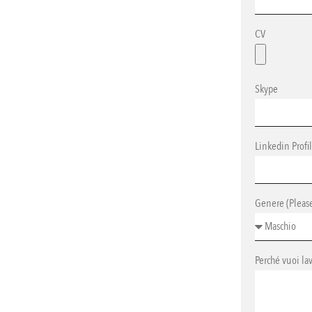
CV
Skype
Linkedin Profi
Genere (Please 
Perché vuoi la