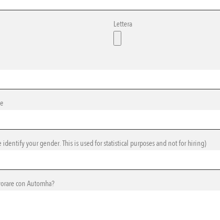
Lettera
le
identify your gender. This is used for statistical purposes and not for hiring)
vorare con Automha?