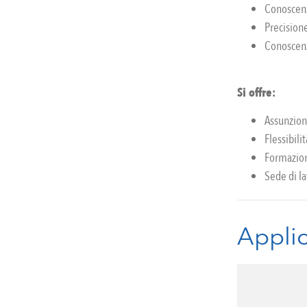
Conoscenz
Precisione
Conoscenz
Si offre:
Assunzion
Flessibilit
Formazion
Sede di l
Applic