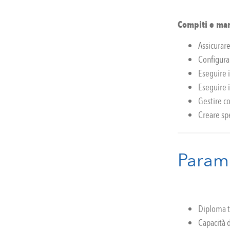
Compiti e man
Assicurare
Configura
Eseguire i
Eseguire i
Gestire c
Creare sp
Parame
Diploma t
Capacità 