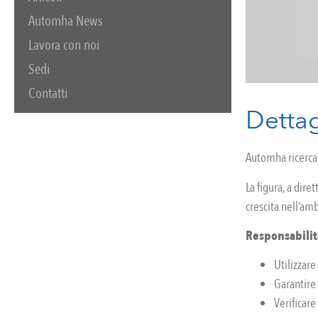
Automha News
Lavora con noi
Sedi
Contatti
Dettag
Automha ricerca
La figura, a dire
crescita nell’a
Responsabilit
Utilizzare
Garantire
Verificare