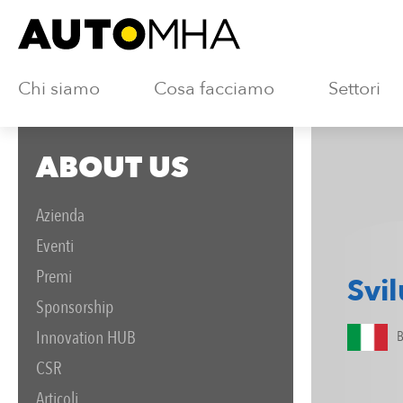
Chi siamo
Cosa facciamo
Settori
ABOUT US
Azienda
Eventi
Premi
Svi
Sponsorship
Innovation HUB
CSR
Articoli